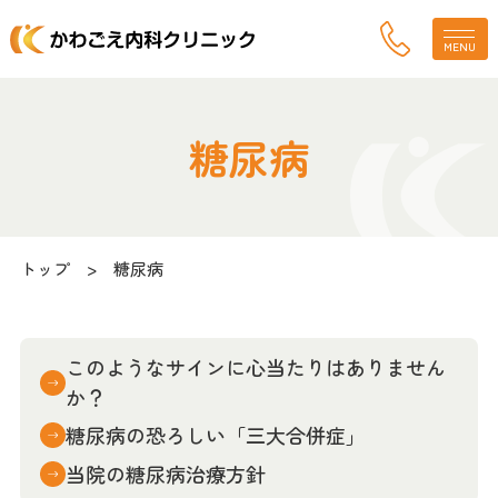
診療案内
menu
糖尿病
当院について
clinic
内視鏡検査
トップ
糖尿病
endoscopy
疾患
disease
このようなサインに心当たりはありません
か？
採用
recruit
糖尿病の恐ろしい「三大合併症」
高血圧
当院の糖尿病治療方針
お知らせ
糖尿病
news