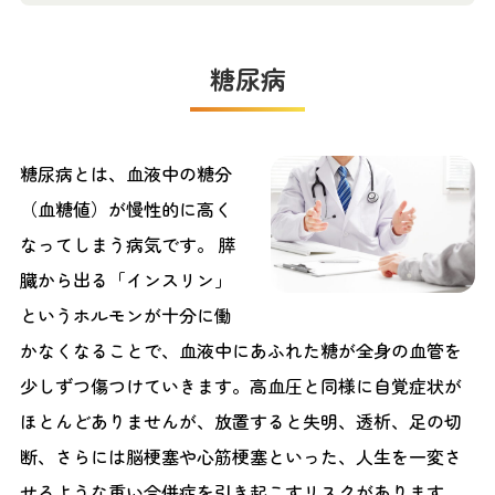
脂質異常症
高尿酸血症（痛風）
糖尿病
逆流性食道炎
糖尿病とは、血液中の糖分
ピロリ菌感染症
（血糖値）が慢性的に高く
便秘外来
なってしまう病気です。 膵
過敏性腸症候群
臓から出る「インスリン」
胃腸炎
というホルモンが十分に働
かなくなることで、血液中にあふれた糖が全身の血管を
少しずつ傷つけていきます。高血圧と同様に自覚症状が
健康診断で「肝機能異常（数値が高い）」と言われたら？
ほとんどありませんが、放置すると失明、透析、足の切
内視鏡検査のよくあるご質問（Q&A）
断、さらには脳梗塞や心筋梗塞といった、人生を一変さ
せるような重い合併症を引き起こすリスクがあります。