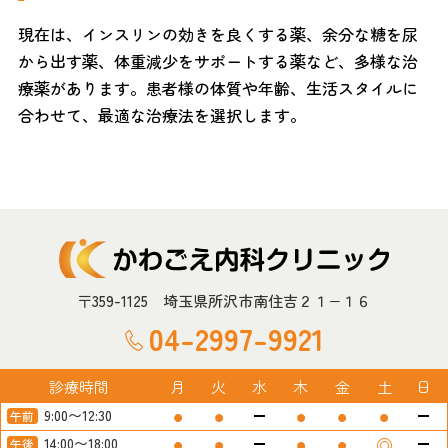
現在は、インスリンの効きを良くする薬、余分な糖を尿
から出す薬、体重減少をサポートする薬など、多様な治
療薬があります。患者様の体質や年齢、生活スタイルに
合わせて、最適な治療法を選択します。
〒359-1125 埼玉県所沢市南住吉２１−１６
04-2997-9921
診療時間
月
火
水
木
金
土
日
⚫︎
⚫︎
⚫︎
⚫︎
⚫︎
9:00〜12:30
⚫︎
⚫︎
⚫︎
⚫︎
◎
14:00〜18:00