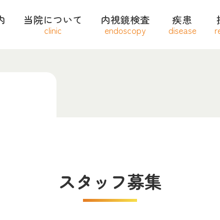
内
当院について
内視鏡検査
疾患
clinic
endoscopy
disease
r
高血圧
逆流性食
糖尿病
ピロリ菌
脂質異常症
便秘外来
高尿酸血症（痛風）
過敏性腸
胃腸炎
スタッフ募集
健康診断で「肝機能異常（数値が高い）
内視鏡検査のよくあるご質問（Q&A）